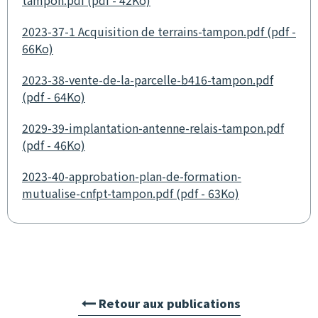
2023-37-1 Acquisition de terrains-tampon.pdf (pdf -
66Ko)
2023-38-vente-de-la-parcelle-b416-tampon.pdf
(pdf - 64Ko)
2029-39-implantation-antenne-relais-tampon.pdf
(pdf - 46Ko)
2023-40-approbation-plan-de-formation-
mutualise-cnfpt-tampon.pdf (pdf - 63Ko)
Retour aux publications