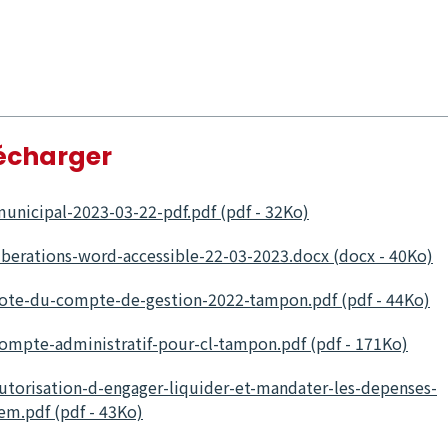
lécharger
municipal-2023-03-22-pdf.pdf (pdf - 32Ko)
liberations-word-accessible-22-03-2023.docx (docx - 40Ko)
ote-du-compte-de-gestion-2022-tampon.pdf (pdf - 44Ko)
ompte-administratif-pour-cl-tampon.pdf (pdf - 171Ko)
utorisation-d-engager-liquider-et-mandater-les-depenses-
sem.pdf (pdf - 43Ko)