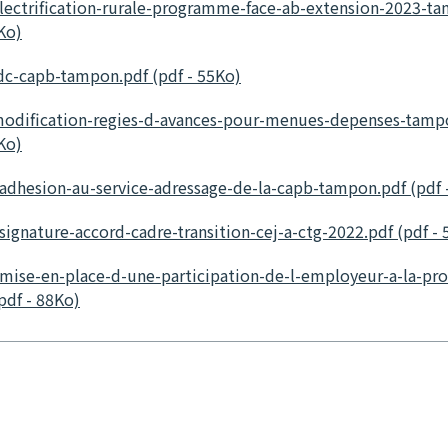
lectrification-rurale-programme-face-ab-extension-2023-t
Ko)
dc-capb-tampon.pdf (pdf - 55Ko)
odification-regies-d-avances-pour-menues-depenses-tamp
Ko)
adhesion-au-service-adressage-de-la-capb-tampon.pdf (pdf 
signature-accord-cadre-transition-cej-a-ctg-2022.pdf (pdf -
mise-en-place-d-une-participation-de-l-employeur-a-la-pro
pdf - 88Ko)