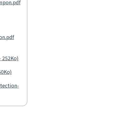
ampon.pdf
on.pdf
- 252Ko)
 50Ko)
tection-