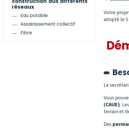
construction aux différents
réseaux
Votre proje
Eau potable
adopté le 5
Assainissement collectif
Fibre
Dém
Beso
Le secrétar
Vous pouvez
(CAUE)
. Le
terrain et 
Des
perma