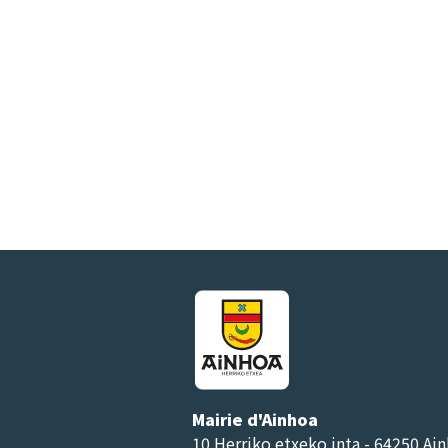
Mairie d'Ainhoa
10 Herriko etxeko inta - 64250 Ai