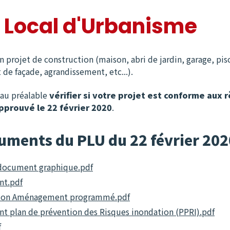
 Local d'Urbanisme
 projet de construction (maison, abri de jardin, garage, pisc
 de façade, agrandissement, etc...).
au préalable
vérifier si votre projet est conforme aux
pprouvé le 22 février 2020
.
uments du PLU du 22 février 202
document graphique.pdf
nt.pdf
tion Aménagement programmé.pdf
t plan de prévention des Risques inondation (PPRI).pdf
f