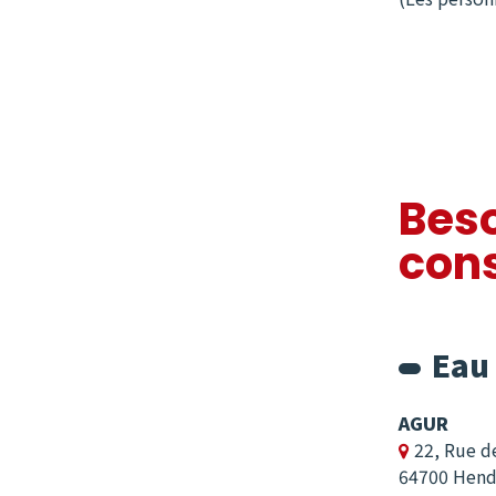
Beso
cons
Eau
AGUR
22, Rue d

64700 Hend