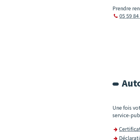
Prendre ren
05 59 84

Auto
Une fois vo
service-publ
Certific
Déclarat