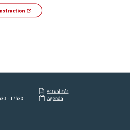
onstruction
Actualités

h30 - 17h30
Agenda
