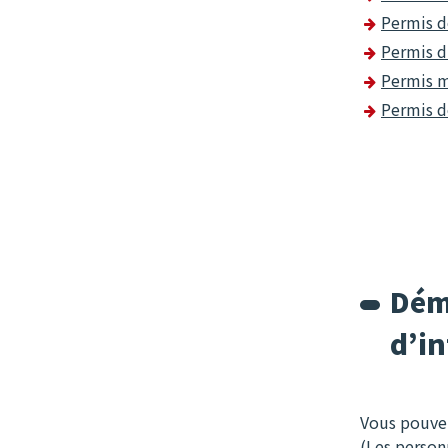
Permis d
Permis 
Permis m
Permis d
Déma
d’in
Vous pouvez
(Les person