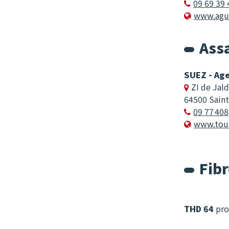
09 69 39 

www.agur

Assa
SUEZ - Age
ZI de Jal

64500 Sain
09 77 408

www.tou

Fibr
THD 64
pro