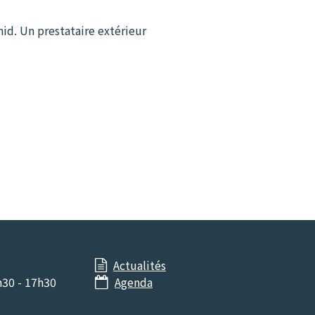
nid. Un prestataire extérieur
Actualités

h30 - 17h30
Agenda
