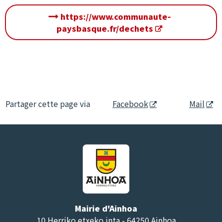
https://www.communaute-
paysbasque.fr/dechets
Partager cette page via
Facebook
Mail
Mairie d'Ainhoa
10 Herriko etxeko inta - 64250 Ainhoa