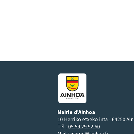
Mairie d'Ainhoa
10 Herriko etxeko inta - 64250 Ai
Tél :
05 59 29 92 60
Mail :
mairie@ainhoa.fr